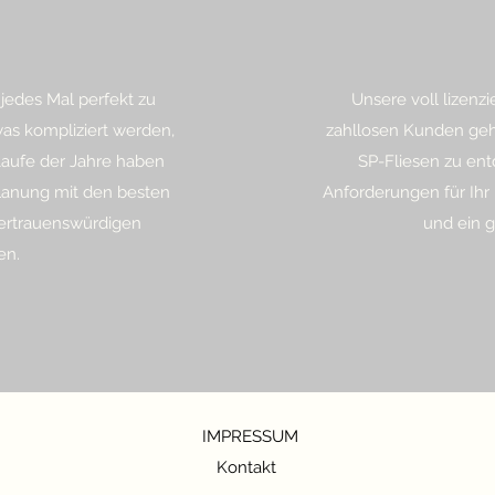
 jedes Mal perfekt zu
Unsere voll lizenz
was kompliziert werden,
zahllosen Kunden geho
 Laufe der Jahre haben
SP-Fliesen zu ent
Planung mit den besten
Anforderungen für Ihr P
ertrauenswürdigen
und ein g
en.
IMPRESSUM
Kontakt